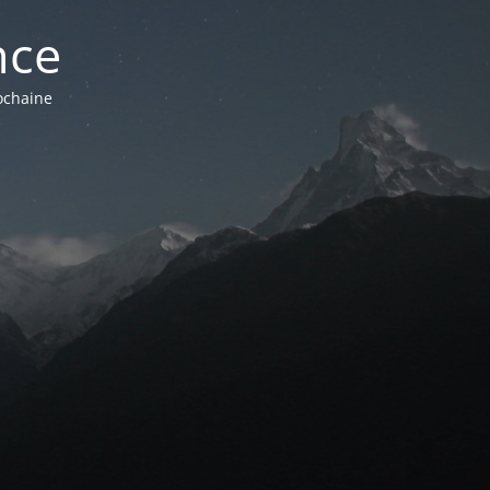
nce
ochaine