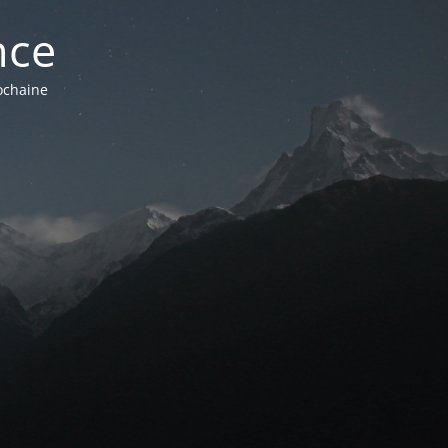
nce
ochaine